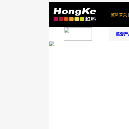
虹科首页
|
整套产