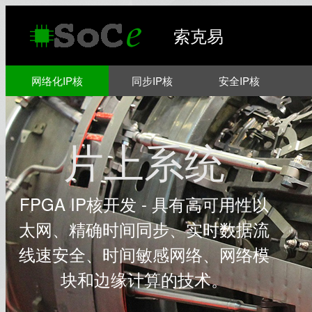
索克易
网络化IP核
同步IP核
安全IP核
片上系统
FPGA IP核开发 - 具有高可用性以
太网、精确时间同步、实时数据流
线速安全、时间敏感网络、网络模
块和边缘计算的技术。